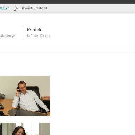
strh.ch
AbaWeb Treuhand
Kontakt
stleistungen
So finden Sie uns