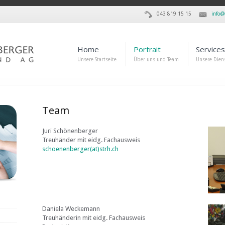
043 819 15 15
info@
Home
Portrait
Services
Unsere Startseite
Über uns und Team
Unsere Dien
Team
Juri Schönenberger
Treuhänder mit eidg. Fachausweis
schoenenberger(at)strh.ch
Daniela Weckemann
Treuhänderin mit eidg. Fachausweis