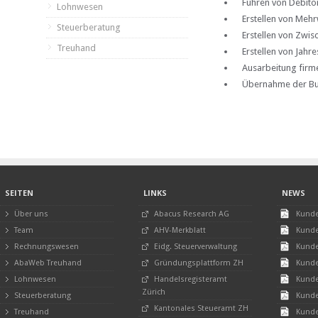
Führen von Debito
Lohnwesen
Erstellen von Meh
Steuerberatung
Erstellen von Zwi
Treuhand
Erstellen von Jahr
Ausarbeitung firm
Übernahme der Bud
SEITEN
LINKS
NEWS
Über uns
Abacus Research AG
Kunde
Team
AHV-Merkblatt
Kunde
Rechnungswesen
Eidg. Steuerverwaltung
Kunde
AbaWeb Treuhand
Gründungsplattform ZH
Kunde
Lohnwesen
Handelsregisteramt
Kunde
Zürich
Steuerberatung
Kunde
Kantonales Steueramt ZH
Treuhand
Kunde