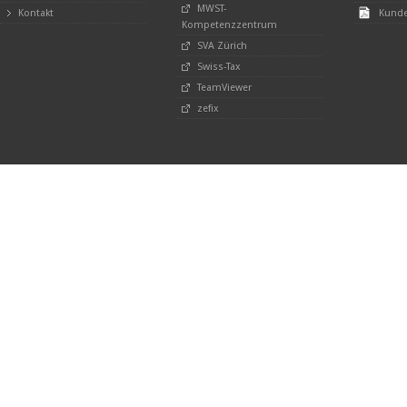
MWST-
Kontakt
Kunde
Kompetenzzentrum
SVA Zürich
Swiss-Tax
TeamViewer
zefix