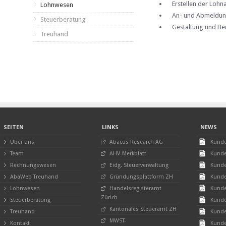
Erstellen der Loh
Lohnwesen
An- und Abmeldun
Steuerberatung
Gestaltung und Be
Treuhand
SEITEN
LINKS
NEWS
Über uns
Abacus Research AG
Kunde
Team
AHV-Merkblatt
Kunde
Rechnungswesen
Eidg. Steuerverwaltung
Kunde
AbaWeb Treuhand
Gründungsplattform ZH
Kunde
Lohnwesen
Handelsregisteramt
Kunde
Zürich
Steuerberatung
Kunde
Kantonales Steueramt ZH
Treuhand
Kunde
MWST-
Kontakt
Kunde