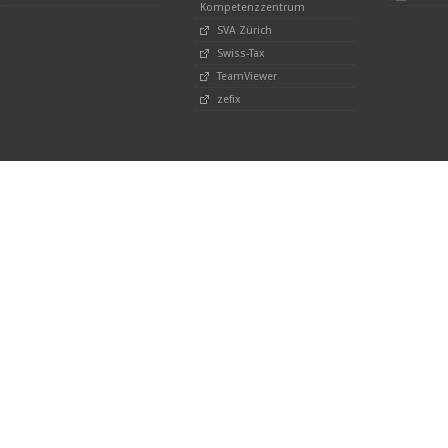
Kompetenzzentrum
SVA Zürich
Swiss-Tax
TeamViewer
zefix