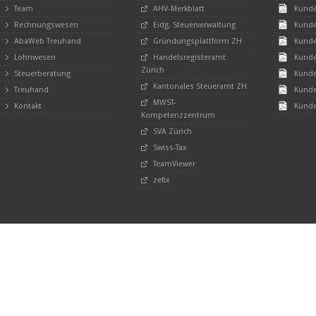
Team
AHV-Merkblatt
Kunde
Rechnungswesen
Eidg. Steuerverwaltung
Kunde
AbaWeb Treuhand
Gründungsplattform ZH
Kunde
Lohnwesen
Handelsregisteramt
Kunde
Zürich
Steuerberatung
Kunde
Kantonales Steueramt ZH
Treuhand
Kunde
MWST-
Kontakt
Kunde
Kompetenzzentrum
SVA Zürich
Swiss-Tax
TeamViewer
zefix