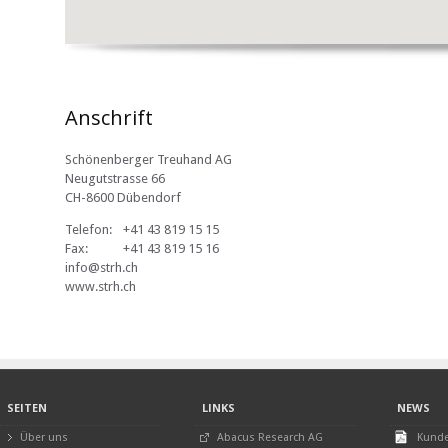
Anschrift
Schönenberger Treuhand AG
Neugutstrasse 66
CH-8600 Dübendorf
Telefon:
+41 43 819 15 15
Fax:
+41 43 819 15 16
info@strh.ch
www.strh.ch
SEITEN
LINKS
NEWS
Über uns
Abacus Research AG
Kunde