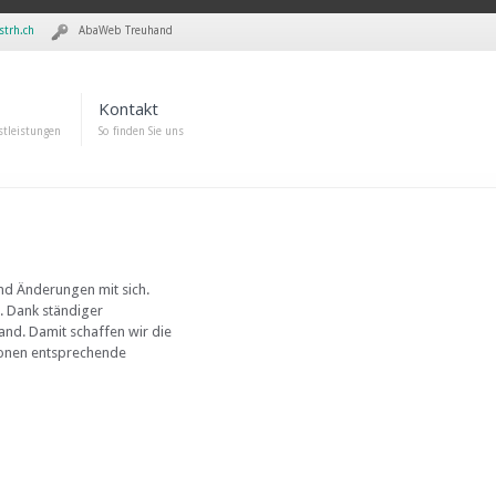
strh.ch
AbaWeb Treuhand
Kontakt
stleistungen
So finden Sie uns
end Änderungen mit sich.
n. Dank ständiger
and. Damit schaffen wir die
sonen entsprechende