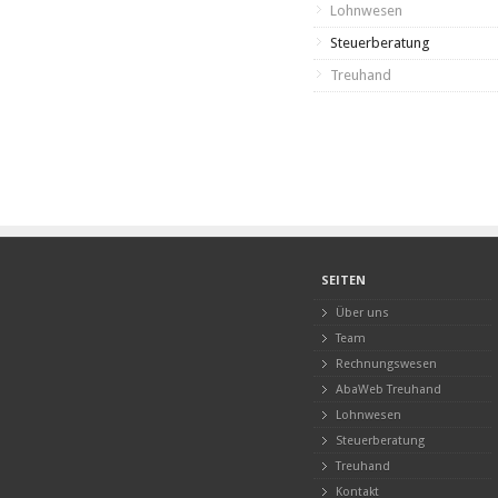
Lohnwesen
Steuerberatung
Treuhand
SEITEN
Über uns
Team
Rechnungswesen
AbaWeb Treuhand
Lohnwesen
Steuerberatung
Treuhand
Kontakt