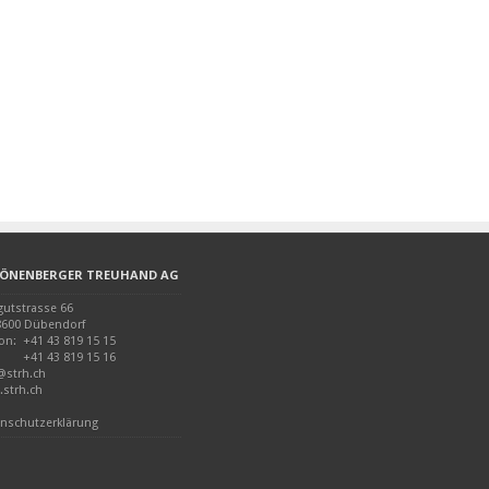
ÖNENBERGER TREUHAND AG
utstrasse 66
600 Dübendorf
fon:
+41 43 819 15 15
+41 43 819 15 16
@strh.ch
strh.ch
nschutzerklärung