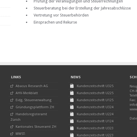
Prüfung der Veranlagungen und Steuerrechnungen
Steuerberatung bei der Erstellung der Jahresabschlüsse
Vertretung vor Steuerbehörden
Einsprachen und Rekurse
LINKS
NEWS
SCH
Abacus Research AG
Kundenzeitschrift U325
Neug
CH-8
AHV-Merkblatt
Kundenzeitschrift U225
Tele
Eidg. Steuerverwaltung
Kundenzeitschrift U125
Fax:
info
Gründungsplattform ZH
Kundenzeitschrift U324
www.
Handelsregisteramt
Kundenzeitschrift U224
Date
Zürich
Kundenzeitschrift U124
Kantonales Steueramt ZH
Kundenzeitschrift U323
MWST-
Kundenzeitschrift U223